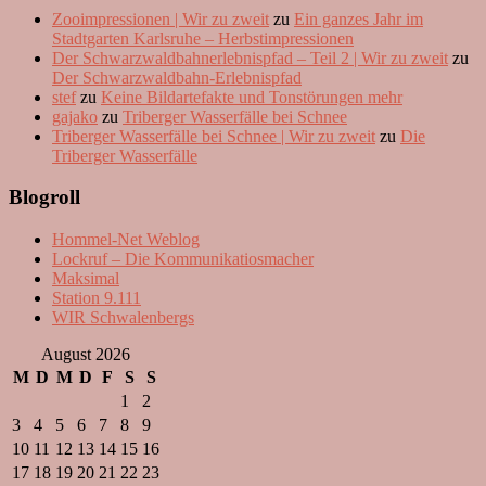
Zooimpressionen | Wir zu zweit
zu
Ein ganzes Jahr im
Stadtgarten Karlsruhe – Herbstimpressionen
Der Schwarzwaldbahnerlebnispfad – Teil 2 | Wir zu zweit
zu
Der Schwarzwaldbahn-Erlebnispfad
stef
zu
Keine Bildartefakte und Tonstörungen mehr
gajako
zu
Triberger Wasserfälle bei Schnee
Triberger Wasserfälle bei Schnee | Wir zu zweit
zu
Die
Triberger Wasserfälle
Blogroll
Hommel-Net Weblog
Lockruf – Die Kommunikatiosmacher
Maksimal
Station 9.111
WIR Schwalenbergs
August 2026
M
D
M
D
F
S
S
1
2
3
4
5
6
7
8
9
10
11
12
13
14
15
16
17
18
19
20
21
22
23