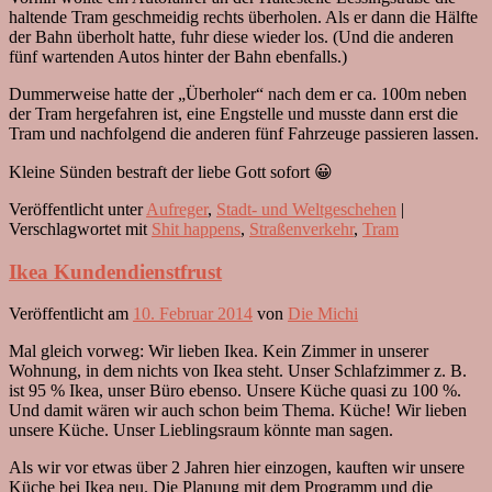
haltende Tram geschmeidig rechts überholen. Als er dann die Hälfte
der Bahn überholt hatte, fuhr diese wieder los. (Und die anderen
fünf wartenden Autos hinter der Bahn ebenfalls.)
Dummerweise hatte der „Überholer“ nach dem er ca. 100m neben
der Tram hergefahren ist, eine Engstelle und musste dann erst die
Tram und nachfolgend die anderen fünf Fahrzeuge passieren lassen.
Kleine Sünden bestraft der liebe Gott sofort 😀
Veröffentlicht unter
Aufreger
,
Stadt- und Weltgeschehen
|
Verschlagwortet mit
Shit happens
,
Straßenverkehr
,
Tram
Ikea Kundendienstfrust
Veröffentlicht am
10. Februar 2014
von
Die Michi
Mal gleich vorweg: Wir lieben Ikea. Kein Zimmer in unserer
Wohnung, in dem nichts von Ikea steht. Unser Schlafzimmer z. B.
ist 95 % Ikea, unser Büro ebenso. Unsere Küche quasi zu 100 %.
Und damit wären wir auch schon beim Thema. Küche! Wir lieben
unsere Küche. Unser Lieblingsraum könnte man sagen.
Als wir vor etwas über 2 Jahren hier einzogen, kauften wir unsere
Küche bei Ikea neu. Die Planung mit dem Programm und die