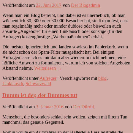
Veröffentlicht am
22. Juni 2017
von
Der Blogadmin
Wenn man ein Blog betreibt, und dabei ist es unerheblich, ob man
wöchentlich 30, 300 oder 30.000 Besucher hat, stellt man fest, dass
man regelmäßig mehr oder minder dubiose oder bisweilen auch
absurde „Angebote“ für einen Linktausch oder sonstige (für den
Anfrager) kostengünstige „Werbemaßnahmen“ erhält.
Die meisten ignoriere ich und landen sowieso im Papierkorb, wenn
sie nicht schon der Spam-Filter rausgefischt hat. Bei einigen
Anfragen lasse ich es mir dann aber wiederum nicht nehmen, eine
höfliche Antwort zu formulieren, warum ich von solchen Angeboten
Abstand nehme.
Weiterlesen
→
Veröffentlicht unter
Aufreger
|
Verschlagwortet mit
blog
,
Linktausch
,
Schwarzwald
Dumm ist der, der Dummes tut
Veröffentlicht am
3. Januar 2016
von
Der Dürrbi
Menschen, die besonders schlau sein wollen, zeigen mit ihrem Tun
manchmal das genaue Gegenteil.
Vorhin wollte ein Autofahrer an der Haltestelle Lessingstraße die