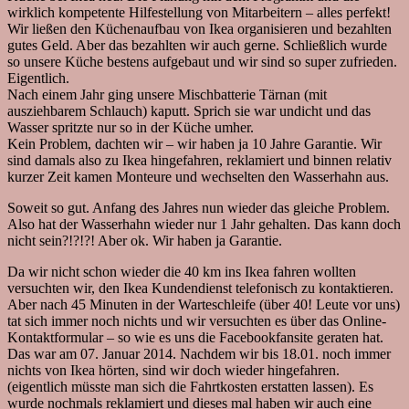
wirklich kompetente Hilfestellung von Mitarbeitern – alles perfekt!
Wir ließen den Küchenaufbau von Ikea organisieren und bezahlten
gutes Geld. Aber das bezahlten wir auch gerne. Schließlich wurde
so unsere Küche bestens aufgebaut und wir sind so super zufrieden.
Eigentlich.
Nach einem Jahr ging unsere Mischbatterie Tärnan (mit
ausziehbarem Schlauch) kaputt. Sprich sie war undicht und das
Wasser spritzte nur so in der Küche umher.
Kein Problem, dachten wir – wir haben ja 10 Jahre Garantie. Wir
sind damals also zu Ikea hingefahren, reklamiert und binnen relativ
kurzer Zeit kamen Monteure und wechselten den Wasserhahn aus.
Soweit so gut. Anfang des Jahres nun wieder das gleiche Problem.
Also hat der Wasserhahn wieder nur 1 Jahr gehalten. Das kann doch
nicht sein?!?!?! Aber ok. Wir haben ja Garantie.
Da wir nicht schon wieder die 40 km ins Ikea fahren wollten
versuchten wir, den Ikea Kundendienst telefonisch zu kontaktieren.
Aber nach 45 Minuten in der Warteschleife (über 40! Leute vor uns)
tat sich immer noch nichts und wir versuchten es über das Online-
Kontaktformular – so wie es uns die Facebookfansite geraten hat.
Das war am 07. Januar 2014. Nachdem wir bis 18.01. noch immer
nichts von Ikea hörten, sind wir doch wieder hingefahren.
(eigentlich müsste man sich die Fahrtkosten erstatten lassen). Es
wurde nochmals reklamiert und dieses mal haben wir auch eine