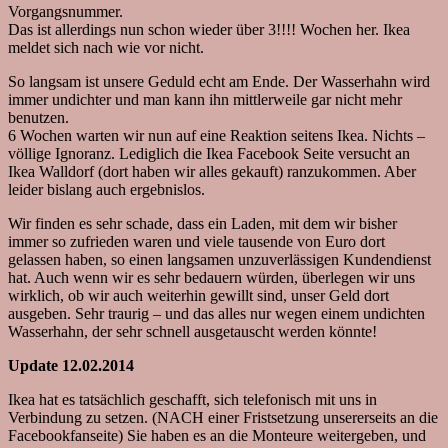
Vorgangsnummer.
Das ist allerdings nun schon wieder über 3!!!! Wochen her. Ikea
meldet sich nach wie vor nicht.
So langsam ist unsere Geduld echt am Ende. Der Wasserhahn wird
immer undichter und man kann ihn mittlerweile gar nicht mehr
benutzen.
6 Wochen warten wir nun auf eine Reaktion seitens Ikea. Nichts –
völlige Ignoranz. Lediglich die Ikea Facebook Seite versucht an
Ikea Walldorf (dort haben wir alles gekauft) ranzukommen. Aber
leider bislang auch ergebnislos.
Wir finden es sehr schade, dass ein Laden, mit dem wir bisher
immer so zufrieden waren und viele tausende von Euro dort
gelassen haben, so einen langsamen unzuverlässigen Kundendienst
hat. Auch wenn wir es sehr bedauern würden, überlegen wir uns
wirklich, ob wir auch weiterhin gewillt sind, unser Geld dort
ausgeben. Sehr traurig – und das alles nur wegen einem undichten
Wasserhahn, der sehr schnell ausgetauscht werden könnte!
Update 12.02.2014
Ikea hat es tatsächlich geschafft, sich telefonisch mit uns in
Verbindung zu setzen. (NACH einer Fristsetzung unsererseits an die
Facebookfanseite) Sie haben es an die Monteure weitergeben, und