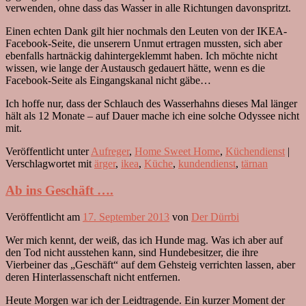
verwenden, ohne dass das Wasser in alle Richtungen davonspritzt.
Einen echten Dank gilt hier nochmals den Leuten von der IKEA-
Facebook-Seite, die unserern Unmut ertragen mussten, sich aber
ebenfalls hartnäckig dahintergeklemmt haben. Ich möchte nicht
wissen, wie lange der Austausch gedauert hätte, wenn es die
Facebook-Seite als Eingangskanal nicht gäbe…
Ich hoffe nur, dass der Schlauch des Wasserhahns dieses Mal länger
hält als 12 Monate – auf Dauer mache ich eine solche Odyssee nicht
mit.
Veröffentlicht unter
Aufreger
,
Home Sweet Home
,
Küchendienst
|
Verschlagwortet mit
ärger
,
ikea
,
Küche
,
kundendienst
,
tärnan
Ab ins Geschäft ….
Veröffentlicht am
17. September 2013
von
Der Dürrbi
Wer mich kennt, der weiß, das ich Hunde mag. Was ich aber auf
den Tod nicht ausstehen kann, sind Hundebesitzer, die ihre
Vierbeiner das „Geschäft“ auf dem Gehsteig verrichten lassen, aber
deren Hinterlassenschaft nicht entfernen.
Heute Morgen war ich der Leidtragende. Ein kurzer Moment der