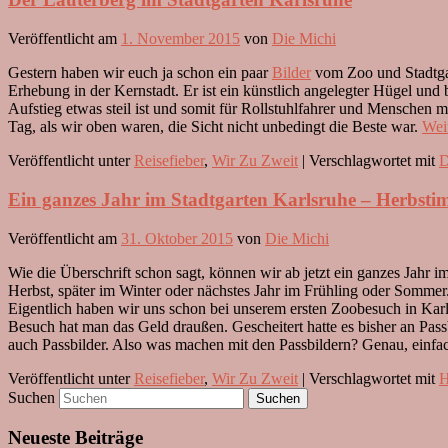
Veröffentlicht am
1. November 2015
von
Die Michi
Gestern haben wir euch ja schon ein paar
Bilder
vom Zoo und Stadtgart
Erhebung in der Kernstadt. Er ist ein künstlich angelegter Hügel und 
Aufstieg etwas steil ist und somit für Rollstuhlfahrer und Menschen 
Tag, als wir oben waren, die Sicht nicht unbedingt die Beste war.
Wei
Veröffentlicht unter
Reisefieber
,
Wir Zu Zweit
|
Verschlagwortet mit
D
Ein ganzes Jahr im Stadtgarten Karlsruhe – Herbsti
Veröffentlicht am
31. Oktober 2015
von
Die Michi
Wie die Überschrift schon sagt, können wir ab jetzt ein ganzes Jahr
Herbst, später im Winter oder nächstes Jahr im Frühling oder Sommer.
Eigentlich haben wir uns schon bei unserem ersten Zoobesuch in Karl
Besuch hat man das Geld draußen. Gescheitert hatte es bisher an Pass
auch Passbilder. Also was machen mit den Passbildern? Genau, einfac
Veröffentlicht unter
Reisefieber
,
Wir Zu Zweit
|
Verschlagwortet mit
H
Suchen
Neueste Beiträge