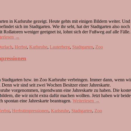
en in Karlsruhe gezeigt. Heute gehts mit einigen Bildern weiter. Und
befindet sich im Stadtgarten. Wie ihr seht, hat der Stadtgarten also n
mit Rollatoren weniger geeignet ist, lohnt sich der Fußweg auf alle Fä
terlesen
→
urlach
,
Herbst
,
Karlsruhe
,
Lauterberg
,
Stadtgarten
,
Zoo
mpressionen
 im Stadtgarten bzw. im Zoo Karlsruhe verbringen. Immer dann, wenn wi
 Denn wir sind seit zwei Wochen Besitzer einer Jahreskarte.
sruhe vorgenommen, irgendwann eine Jahreskarte zu haben. Die kostet g
bildern, die wir nicht extra dafür machen wollten. Jetzt haben wir bei
h spontan eine Jahreskarte beantragen.
Weiterlesen
→
erbst
,
Herbstimpressionen
,
Karlsruhe
,
Stadtgarten
,
Zoo