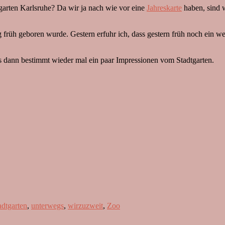
garten Karlsruhe? Da wir ja nach wie vor eine
Jahreskarte
haben, sind w
g früh geboren wurde. Gestern erfuhr ich, dass gestern früh noch ein 
 es dann bestimmt wieder mal ein paar Impressionen vom Stadtgarten.
adtgarten
,
unterwegs
,
wirzuzweit
,
Zoo