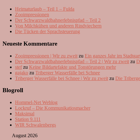
Heimaturlaub – Teil 1 – Fulda
Zooimpressionen
Der Schwarzwaldbahnerlebnispfad – Teil 2
Von Milchkühen und anderen Rindviechern
Die Tücken der Sprachsteuerung
Neueste Kommentare
Zooimpressionen | Wir zu zweit
zu
Ein ganzes Jahr im Stadtga
Der Schwarzwaldbahnerlebnispfad – Teil 2 | Wir zu zweit
zu
D
stef
zu
Keine Bildartefakte und Tonstörungen mehr
gajako
zu
Triberger Wasserfälle bei Schnee
Triberger Wasserfälle bei Schnee | Wir zu zweit
zu
Die Triberge
Blogroll
Hommel-Net Weblog
Lockruf – Die Kommunikatiosmacher
Maksimal
Station 9.111
WIR Schwalenbergs
August 2026