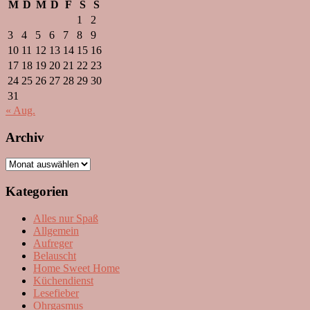
M
D
M
D
F
S
S
1
2
3
4
5
6
7
8
9
10
11
12
13
14
15
16
17
18
19
20
21
22
23
24
25
26
27
28
29
30
31
« Aug.
Archiv
Archiv
Kategorien
Alles nur Spaß
Allgemein
Aufreger
Belauscht
Home Sweet Home
Küchendienst
Lesefieber
Ohrgasmus