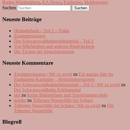
Baden-Württemberg
,
KA-News
,
Karlsruhe
,
Meldegesetzt
Suchen
Neueste Beiträge
Heimaturlaub – Teil 1 – Fulda
Zooimpressionen
Der Schwarzwaldbahnerlebnispfad – Teil 2
Von Milchkühen und anderen Rindviechern
Die Tücken der Sprachsteuerung
Neueste Kommentare
Zooimpressionen | Wir zu zweit
zu
Ein ganzes Jahr im
Stadtgarten Karlsruhe – Herbstimpressionen
Der Schwarzwaldbahnerlebnispfad – Teil 2 | Wir zu zweit
zu
Der Schwarzwaldbahn-Erlebnispfad
stef
zu
Keine Bildartefakte und Tonstörungen mehr
gajako
zu
Triberger Wasserfälle bei Schnee
Triberger Wasserfälle bei Schnee | Wir zu zweit
zu
Die
Triberger Wasserfälle
Blogroll