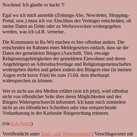
Nochmal: Ich glaube es hackt ?!
Egal wo ich mich anmelde (Zeitungs-Abo, Newsletter, Shopping-
Portal, usw.) muss ich vor Abschluss des Vertrages entscheiden, ob
meine Daten an Dritte oder zu Werbezwecken weitergegeben
werden, was ich i.d.R. verneine.
Die Kommunen in Ba-Wü machen es hier offenbar anders. Die
entscheiden im Rahmen eines Meldegesetzes einfach, dass sie die
Daten der gemeldeten Bürgen (Anschrift, Titel, etwaige
Religionszugehörigkeiten der gemeldeten Einwohner und deren
Angehörigen) an Adressbuchverlage und Religionsgemeinschaften
weitergeben dürfen und geben zudem den Bürgern eine (in meinen
Augen recht kurze Frist) bis zum 15.04. dem überhaupt
widersprechen zu können.
Wer es nicht aus den Medien erfährt (wie ich jetzt), wird offenbar
nicht von öffentlicher Seite über deren Möglichkeiten und des
Bürgers Widerspruchsrecht informiert. Ich kann mich zumindest
nicht an ein öffentliches Schreiben oder eine entsprechende
Verlautbarung in der Karlsruhe Bürgerzeitung erinnern.
(via
KA-News
)
Veröffentlicht unter
Stadt- und Weltgeschehen
|
Verschlagwortet mit