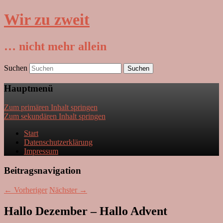
Wir zu zweit
… nicht mehr allein
Suchen
Hauptmenü
Zum primären Inhalt springen
Zum sekundären Inhalt springen
Start
Datenschutzerklärung
Impressum
Beitragsnavigation
←
Vorheriger
Nächster
→
Hallo Dezember – Hallo Advent