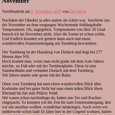
November
Veröffentlicht am
9. November 2015
von
Die Michi
Nachdem der Oktober ja alles andere als schön war, bescherte uns
der November an dem vergangen Wochenende frühlingshafte
Temperaturen. Ok, zugegeben. Temperaturen von über 20 Grad
brauch ich im November nicht. Aber die Sonne ist schon schön.
Und Endlich konnten wir gestern dann auch mal einen
wundervollen Sonnenuntergang am Turmberg bewundern.
Der Turmberg ist der Hausberg von Durlach und liegt bei 277
Metern über NN.
Hoch kommt man, wenn man nicht grade mit dem Auto fahren
möchte, zu Fuß oder mit der Turmbergbahn. Diese ist eine
Standseilbahn und verbindet Durlach mit dem Turmberg.
Wir fahren immer sehr gerne mit der Bahn.
Oben vom Turmberg hat man einen wundervollen Blick über
Karlsruhe und bei guter Sicht hat man einen tollen Blick übers
Rheintal bis hin zum Pfälzer Wald.
Wir waren schon nachmittags da, hatten uns Tee und Kuchen
eingepackt. So konnten wir die Zeit bis zum Sonnenuntergang, den
wir uns ansehen wollten, wunderbar rumkriegen. Auch wenn wir
mittlerweile schon bald 10 Jahre hier in der Gegend wohnen, haben