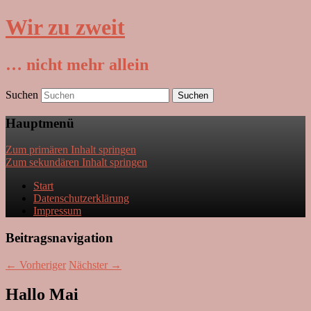
Wir zu zweit
… nicht mehr allein
Suchen
Hauptmenü
Zum primären Inhalt springen
Zum sekundären Inhalt springen
Start
Datenschutzerklärung
Impressum
Beitragsnavigation
←
Vorheriger
Nächster
→
Hallo Mai