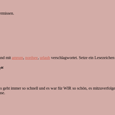
ermissen.
 und mit
amrum
,
nordsee
,
urlaub
verschlagwortet. Setze ein Lesezeichen
0
“
s geht immer so schnell und es war für WIR so schön, es mitzuverfolgen
use.